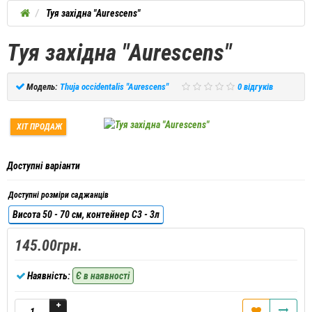
Туя західна "Aurescens"
Туя західна "Aurescens"
Модель:
Thuja occidentalis "Aurescens"
0 відгуків
ХІТ ПРОДАЖ
Доступні варіанти
Доступні розміри саджанців
Висота 50 - 70 см, контейнер С3 - 3л
145.00грн.
Наявність:
Є в наявності