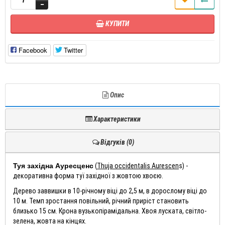
КУПИТИ
Facebook
Twitter
Опис
Характеристики
Відгуків (0)
(
Thuja occidentalis Aurescen
s) -
Туя західна Ауресценс
декоративна форма туї західної з жовтою хвоєю.
Дерево заввишки в 10-річному віці до 2,5 м, в дорослому віці до
10 м. Темп зростання повільний, річний приріст становить
близько 15 см. Крона вузькопірамідальна. Хвоя луската, світло-
зелена, жовта на кінцях.