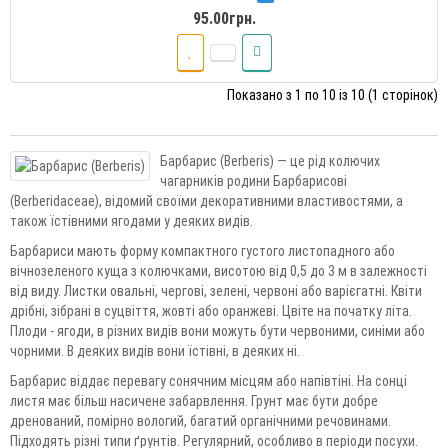
95.00грн.
Показано з 1 по 10 із 10 (1 сторінок)
Барбарис (Berberis) — це рід колючих
чагарників родини Барбарисові
(Berberidaceae), відомий своїми декоративними властивостями, а
також їстівними ягодами у деяких видів.
Барбариси мають форму компактного густого листопадного або
вічнозеленого куща з колючками, висотою від 0,5 до 3 м в залежності
від виду. Листки овальні, чергові, зелені, червоні або варієгатні. Квіти
дрібні, зібрані в суцвіття, жовті або оранжеві. Цвіте на початку літа.
Плоди - ягоди, в різних видів вони можуть бути червоними, синіми або
чорними. В деяких видів вони їстівні, в деяких ні.
Барбарис віддає перевагу сонячним місцям або напівтіні. На сонці
листя має більш насичене забарвлення. Грунт має бути добре
дренований, помірно вологий, багатий органічними речовинами.
Підходять різні типи ґрунтів. Регулярний, особливо в періоди посухи.