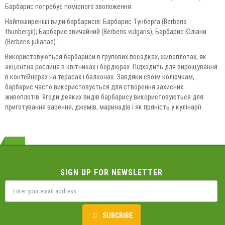
Барбарис потребує помірного зволоження.
Найпоширеніші види барбарисів: Барбарис Тунберга (Berberis
thunbergii); Барбарис звичайний (Berberis vulgaris); Барбарис Юліани
(Berberis julianae).
Використовуються барбариси в групових посадках, живоплотах, як
акцентна рослина в квітниках і бордюрах. Підходить для вирощування
в контейнерах на терасах і балконах. Завдяки своїм колючкам,
барбарис часто використовується для створення захисних
живоплотів. Ягоди деяких видів барбарису використовуються для
приготування варення, джемів, маринадів і як пряність у кулінарії.
SIGN UP FOR NEWSLETTER
SUBCRIBE