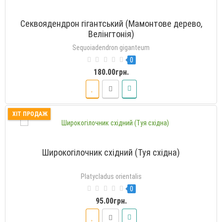
Секвоядендрон гігантський (Мамонтове дерево,
Велінгтонія)
Sequoiadendron giganteum
0
180.00грн.
ХІТ ПРОДАЖ
Широкогілочник східний (Туя східна)
Platycladus orientalis
0
95.00грн.