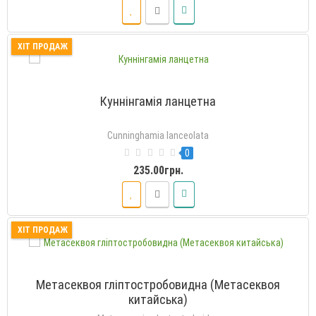
ХІТ ПРОДАЖ
Куннінгамія ланцетна
Сunninghamia lanceolata
0
235.00грн.
ХІТ ПРОДАЖ
Метасеквоя гліптостробовидна (Метасеквоя
китайська)