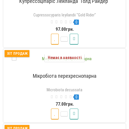
Купрессоціпаріс Лейланда "Голд Райдер"
Cupressocyparis leyilandii "Gold Rider"
0
97.00грн.
ХІТ ПРОДАЖ
Немає в наявності
Мікробіота перехреснопарна
Microbiota decussata
0
77.00грн.
ХІТ ПРОДАЖ