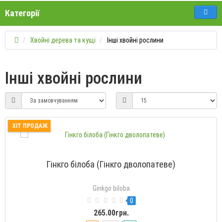
Категорії
Хвойні дерева та кущі
Інші хвойні рослини
Інші хвойні рослини
ХІТ ПРОДАЖ
Гінкго білоба (Гінкго дволопатеве)
Ginkgo biloba
0
265.00грн.