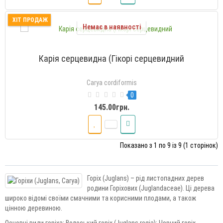
ХІТ ПРОДАЖ
Немає в наявності
Карія серцевидна (Гікорі серцевидний
Carya cordiformis
0
145.00грн.
Показано з 1 по 9 із 9 (1 сторінок)
Горіх (Juglans) – рід листопадних дерев
родини Горіхових (Juglandaceae). Ці дерева
широко відомі своїми смачними та корисними плодами, а також
цінною деревиною.
Основні види горіха: Волоський горіх (Juglans regia); Чорний горіх