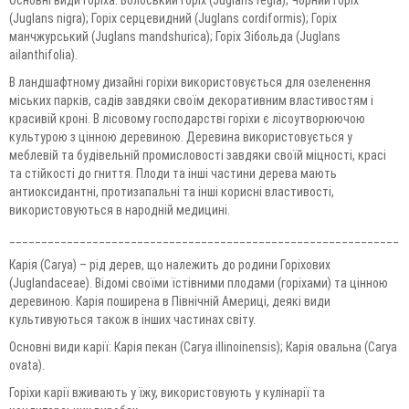
(Juglans nigra); Горіх серцевидний (Juglans cordiformis); Горіх
манчжурський (Juglans mandshurica); Горіх Зібольда (Juglans
ailanthifolia).
В ландшафтному дизайні горіхи використовується для озеленення
міських парків, садів завдяки своїм декоративним властивостям і
красивій кроні. В лісовому господарстві горіхи є лісоутворюючою
культурою з цінною деревиною. Деревина використовується у
меблевій та будівельній промисловості завдяки своїй міцності, красі
та стійкості до гниття. Плоди та інші частини дерева мають
антиоксидантні, протизапальні та інші корисні властивості,
використовуються в народній медицині.
______________________________________________________________
Карія (Carya) – рід дерев, що належить до родини Горіхових
(Juglandaceae). Відомі своїми їстівними плодами (горіхами) та цінною
деревиною. Карія поширена в Північній Америці, деякі види
культивуються також в інших частинах світу.
Основні види карії: Карія пекан (Carya illinoinensis); Карія овальна (Carya
ovata).
Горіхи карії вживають у їжу, використовують у кулінарії та