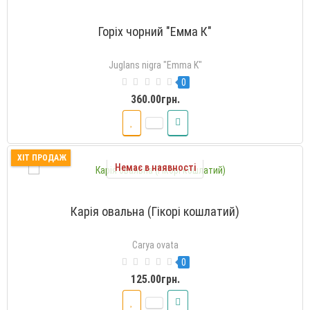
Горіх чорний "Емма К"
Juglans nigra "Emma K"
0
360.00грн.
ХІТ ПРОДАЖ
Немає в наявності
Карія овальна (Гікорі кошлатий)
Carya ovata
0
125.00грн.