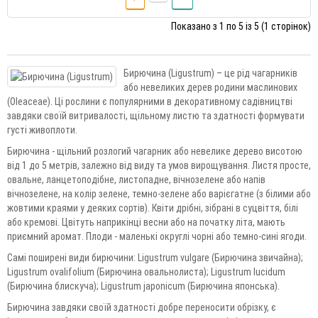
Показано з 1 по 5 із 5 (1 сторінок)
Бирючина (Ligustrum) – це рід чагарників
або невеликих дерев родини маслинових
(Oleaceae). Ці рослини є популярними в декоративному садівництві
завдяки своїй витривалості, щільному листю та здатності формувати
густі живоплоти.
Бирючина - щільний розлогий чагарник або невелике дерево висотою
від 1 до 5 метрів, залежно від виду та умов вирощування. Листя просте,
овальне, ланцетоподібне, листопадне, вічнозелене або напів
вічнозелене, на колір зелене, темно-зелене або варієгатне (з білими або
жовтими краями у деяких сортів). Квіти дрібні, зібрані в суцвіття, білі
або кремові. Цвітуть наприкінці весни або на початку літа, мають
приємний аромат. Плоди - маленькі округлі чорні або темно-сині ягоди.
Самі поширені види бирючини: Ligustrum vulgare (Бирючина звичайна);
Ligustrum ovalifolium (Бирючина овальнолиста); Ligustrum lucidum
(Бирючина блискуча); Ligustrum japonicum (Бирючина японська).
Бирючина завдяки своїй здатності добре переносити обрізку, є