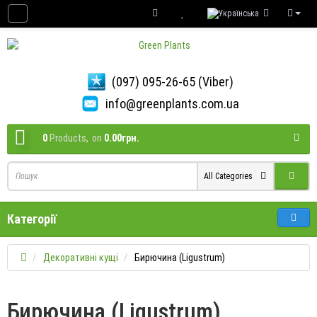
(097) 095-26-65 (Viber)
info@greenplants.com.ua
0
Products,
on
0.00грн.
All Categories
Категорії
Декоративні кущі
Бирючина (Ligustrum)
Бирючина (Ligustrum)