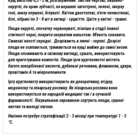
Кущ висотою 0,5 - 2 м, розгалужений. Листки чергові, овально-
округлі, по краю зубчасті, на вершині загострені, зелені, зверху
голі, знизу опушені, білуваті. Квітки двостатеві, п'яти-пелюсткові,
білі, зібрані по 3 - 8 шт в китиці - суцвіття. Цвіте у квітні - травні.
Плоди округлі, спочатку червонуваті, пізніше в стадії повної
стиглості чорні, покрита сизуватим нальотом. М'якоть соковита.
Смакові якості середні. Дозрівають в липні - серпні. Дозрілі
плоди не осипаються, тримаються на кущі майже до самої весни.
Плоди споживають в свіжому вигляді, сушать, використовують
для приготування компотів. Плоди ірги круглолистої містять
багато аскорбінової кислоти, дубильні речовини, флаваноли, цукри,
провітамін А та мікроелементи.
Іргу круглолисту використовують як декоративну, ягідну,
медоносну та лікарську рослину. Як лікарська рослина вона
використовується як народній медицині так і в сучасній
фармакології. Лікувальною сировиною слугують плоди, сушені
листки та молоді пагони.
Насіння потребує стратифікації 2 - 3 місяці при температурі 1 - 3
°С.