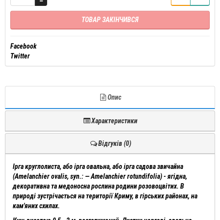
ТОВАР ЗАКІНЧИВСЯ
Facebook
Twitter
Опис
Характеристики
Відгуків (0)
Ірга круглолиста, або ірга овальна, або ірга садова звичайна
(Amelanchier ovalis, syn.: — Amelanchier rotundifolia) - ягідна,
декоративна та медоносна рослина родини розовоцвітих. В
природі зустрічається на території Криму, в гірських районах, на
кам'яних схилах.