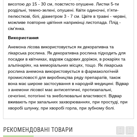
висотою до 15 - 30 см, повстисто опушене. Листки 5-ти
роздільні, темно-зелені, опушені. Квіти одиночні, п'яти-
пелюсткові, білі, діаметром 3 - 7 см. Цвіте в травні - червні,
можливе повторне цвітіння наприкінці листопада. Плід -
сім'янка.
Використання
Анемона лісова використовується як декоративна та
лікарська рослина. Як декоративна рослина підходить для
посадки в квітниках, вздовж садових доріжок, в рокаріях та
альпінаріях, на меморіальних місцях, тощо. Як лікарська
рослина анемона використовується в фармакологічній
промисловості для виробництва ряду препаратів, також
вона має широке застосування в народній медицині. Відвар
з анемони лісової має антисептичні, протизапальні,
сечогінні, потогінні та знеболювальні властивості. Відвар
вживають при запальних захворюваннях, при простуді, при
хворобі шлунку, при хворобі горла, при зубному болі.
РЕКОМЕНДОВАНІ ТОВАРИ