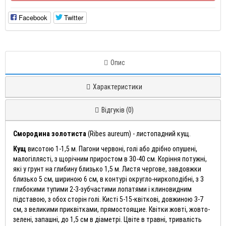
Facebook
Twitter
Опис
Характеристики
Відгуків (0)
Смородина золотиста
(Ribes aureum) - листопадний кущ.
Кущ
висотою 1-1,5 м. Пагони червоні, голі або дрібно опушені,
малогіллясті, з щорічним приростом в 30-40 см. Коріння потужні,
які у грунт на глибину близько 1,5 м. Листя чергове, завдовжки
близько 5 см, шириною 6 см, в контурі округло-ниркоподібні, з 3
глибокими тупими 2-3-зубчастими лопатями і клиновидним
підставою, з обох сторін голі. Кисті 5-15-квіткові, довжиною 3-7
см, з великими приквітками, прямостоящие. Квітки жовті, жовто-
зелені, запашні, до 1,5 см в діаметрі. Цвіте в травні, тривалість