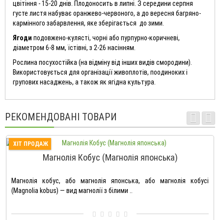
цвітіння - 15-20 днів. Плодоносить в липні. З середини серпня
густе листя набуває оранжево-червоного, а до вересня багряно-
кармінного забарвлення, яке зберігається до зими.
Ягоди
подовжено-кулясті, чорні або пурпурно-коричневі,
діаметром 6-8 мм, їстівні, з 2-26 насінням.
Рослина посухостійка (на відміну від інших видів смородини).
Використовується для організації живоплотів, поодиноких і
групових насаджень, а також як ягідна культура.
РЕКОМЕНДОВАНІ ТОВАРИ
ХІТ ПРОДАЖ
Магнолія Кобус (Магнолія японська)
Магнолія кобус, або магнолія японська, або магнолія кобусі
(Magnolia kobus) — вид магнолії з білими ..