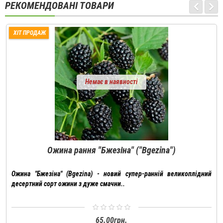
РЕКОМЕНДОВАНІ ТОВАРИ
ХІТ ПРОДАЖ
Немає в наявності
Ожина рання "Бжезіна" ("Bgezina")
Ожина "Бжезіна" (Bgezina) - новий супер-ранній великоплідний
десертний сорт ожини з дуже смачни..
65.00грн.