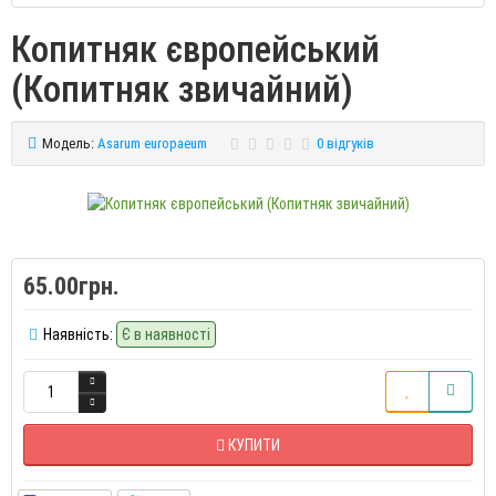
Копитняк європейський
(Копитняк звичайний)
Модель:
Asarum europaeum
0 відгуків
65.00грн.
Наявність:
Є в наявності
КУПИТИ