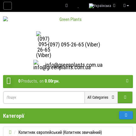
(097) 095-26-65 (Viber)
info@greenplants.com.ua
0
Products,
on
0.00грн.
All Categories
Категорії
Копитняк європейський (Копитняк звичайний)