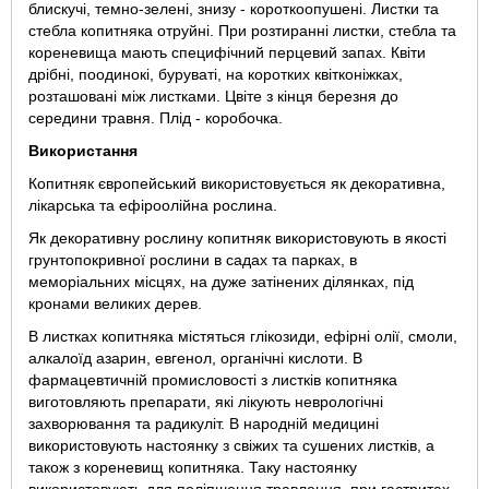
блискучі, темно-зелені, знизу - короткоопушені. Листки та
стебла копитняка отруйні. При розтиранні листки, стебла та
кореневища мають специфічний перцевий запах. Квіти
дрібні, поодинокі, буруваті, на коротких квітконіжках,
розташовані між листками. Цвіте з кінця березня до
середини травня. Плід - коробочка.
Використання
Копитняк європейський використовується як декоративна,
лікарська та ефіроолійна рослина.
Як декоративну рослину копитняк використовують в якості
грунтопокривної рослини в садах та парках, в
меморіальних місцях, на дуже затінених ділянках, під
кронами великих дерев.
В листках копитняка містяться глікозиди, ефірні олії, смоли,
алкалоїд азарин, евгенол, органічні кислоти. В
фармацевтичній промисловості з листків копитняка
виготовляють препарати, які лікують неврологічні
захворювання та радикуліт. В народній медицині
використовують настоянку з свіжих та сушених листків, а
також з кореневищ копитняка. Таку настоянку