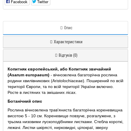
Facebook
Twitter
Опис
Характеристики
Відгуків (0)
Копитняк європейський, або Копитняк звичайний
(Asarum europaeum)
- вічнозелена багаторічна рослина
родини хвилівникових (Aristolochiaceae). Поширений по всій
території Європи, та по всій території України включно.
Росте в листяних та змішаних лісах.
Ботанічний опис
Рослина вічнозелена трав'яниста багаторічна кореневищна
висотою 5 - 10 см. Кореневище повзуче, розгалужене, з
трьома низовими лускоподібними листками. Стебла короткі,
лежачі. Листки шкірясті, нирковидні, цілокраї, зверху