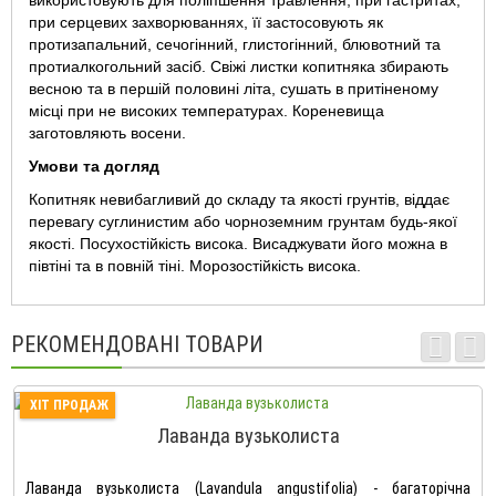
використовують для поліпшення травлення, при гастритах,
при серцевих захворюваннях, її застосовують як
протизапальний, сечогінний, глистогінний, блювотний та
протиалкогольний засіб. Свіжі листки копитняка збирають
весною та в першій половині літа, сушать в притіненому
місці при не високих температурах. Кореневища
заготовляють восени.
Умови та догляд
Копитняк невибагливий до складу та якості грунтів, віддає
перевагу суглинистим або чорноземним грунтам будь-якої
якості. Посухостійкість висока. Висаджувати його можна в
півтіні та в повній тіні. Морозостійкість висока.
РЕКОМЕНДОВАНІ ТОВАРИ
ХІТ ПРОДАЖ
Лаванда вузьколиста
Лаванда вузьколиста (Lavandula angustifolia) - багаторічна