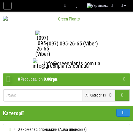
(097) 095-26-65 (Viber)
info@greenplants.com.ua
0
Products,
on
0.00грн.
All Categories
Категорії
Хеномелес японський (Айва японська)