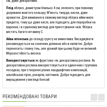
см, дуже декоративні.
Плід
яблуко, діаметром близько 4 см, зеленого, при повному
дозріванні жовтого кольору. М'якоть тверда, кисла, дуже
ароматна. Для вживання в свіжому вигляді яблука айви мало
придатні, тому що дуже кислі, але підходять для переробки на
варення, і в сушеному вигляді для приготування чаїв. Яблука
містять багато вітаміну С.
Айва японська
до складу грунту не вимоглива. Висаджувати
рекомендується на сонячних ділянках або в напівтіні. Добре
переносить і повну тінь, але урожай при цьому буде не великий.
Морозостійкість висока.
Використовується
як фруктова і як декоративна рослина. Як
декоративна рослина використовується в одиночних і групових
посадках, при створенні різних ландшафтних композицій,
альпійських гірок, рокаріїв, квітників. Добре підходить для
вирощування у вигляді бонсай.
РЕКОМЕНДОВАНІ ТОВАРИ