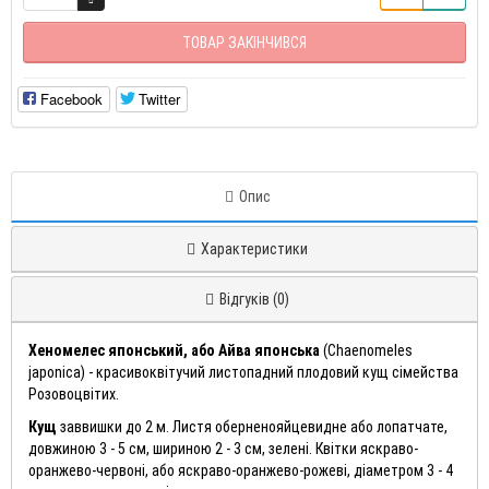
ТОВАР ЗАКІНЧИВСЯ
Facebook
Twitter
Опис
Характеристики
Відгуків (0)
Хеномелес японський, або Айва японська
(Chaenomeles
japonica) - красивоквітучий листопадний плодовий кущ сімейства
Розовоцвітих.
Кущ
заввишки до 2 м. Листя оберненояйцевидне або лопатчате,
довжиною 3 - 5 см, шириною 2 - 3 см, зелені. Квітки яскраво-
оранжево-червоні, або яскраво-оранжево-рожеві, діаметром 3 - 4