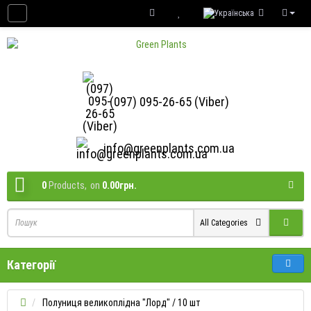
(097) 095-26-65 (Viber)
info@greenplants.com.ua
0
Products,
on
0.00грн.
All Categories
Категорії
Полуниця великоплідна "Лорд" / 10 шт