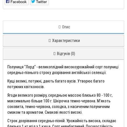
Facebook
Twitter
Опис
Характеристики
Відгуків (0)
Полуниця "Лорд" - великоплідний високоурожайний сорт полуниці
середньо-пізнього строку дозрівання англійської селекції.
Кущі великі, потужні, дають багато вусів. Утворює багато
потужних квітконосів.
Ягоди великого розміру, середньою массою близько 80 - 100 г,
максимально більше 100 г. Шкірочка темно-червона. М'якоть
соковита, темно-червона, солодка, з насиченим полуничним
смаком та ароматом. Смакові якості високі.
Строк дозрівання середньо-пізній. Урожайність висока, складає
близько 1 кг ягід з 1 куща. Сорт невибагливий. Посухостійкість