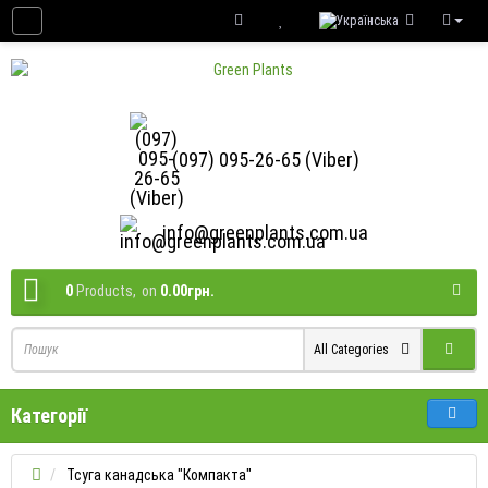
(097) 095-26-65 (Viber)
info@greenplants.com.ua
0
Products,
on
0.00грн.
All Categories
Категорії
Тсуга канадська "Компакта"