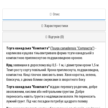
Опис
Характеристики
Відгуків (0)
Тсуга канадська "Компакта"
(
Tsuga canadensis "Compacta"
) -
карликова кущова тіньовитривала форма тсуги канадській з
компактною приплюснутою подушковидною кроною.
Кущ
заввишки в дорослому віці 0,5 - 1 м, і діаметром крони 1,5 м.
Темп росту сорту повільний. Крона приплюснута, подушковидна,
компактна. Кінці гілочок звисають вниз. Хвоя коротка, зелена,
блискуча, з двома білими смужками із зворотного боку.
Тсуга канадська "Компакта"
віддає перевагу родючим, добре
зволоженим, кислим або нейтральним грунтам. Добре
переносить навіть ґрунти з надлишком вологи. Не переносить
лужний грунт. Під час посадки потребує щедрого поливу.