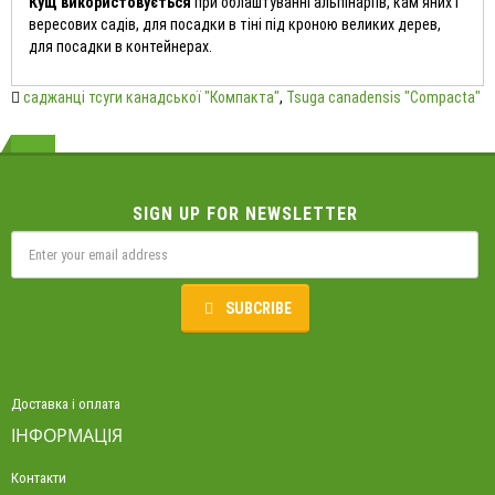
Кущ використовується
при облаштуванні альпінаріїв, кам'яних і
вересових садів, для посадки в тіні під кроною великих дерев,
для посадки в контейнерах.
саджанці тсуги канадської "Компакта"
,
Tsuga canadensis "Compacta"
SIGN UP FOR NEWSLETTER
SUBCRIBE
Доставка і оплата
ІНФОРМАЦІЯ
Контакти