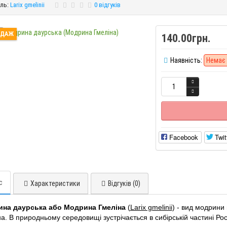
ль:
Larix gmelinii
0 відгуків
ОДАЖ
140.00грн.
Наявність:
Немає 
Facebook
Twit
с
Характеристики
Відгуків (0)
на даурська або Модрина Гмеліна
(
Larix gmelinii
) - вид модрини
а. В природньому середовищі зустрічається в сибірській частині Росії