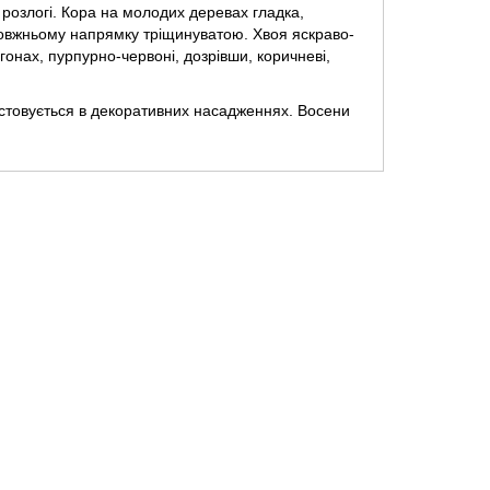
 розлогі. Кора на молодих деревах гладка,
здовжньому напрямку тріщинуватою. Хвоя яскраво-
онах, пурпурно-червоні, дозрівши, коричневі,
Горіх грецький "Ідеал"
1
истовується в декоративних насадженнях. Восени
90.00грн.
лен,
Батат "Хау Бей" ("Побєда - 100"),
розсада 5 шт
0
75.00грн.
водія
во)
Горіх грецький "Кочерженко"
2
95.00грн.