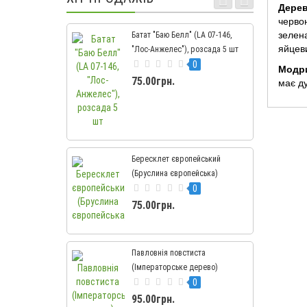
Дере
червон
зелена
Батат "Баю Белл" (LA 07-146,
яйцеви
"Лос-Анжелес"), розсада 5 шт
0
Модр
75.00грн.
має д
Бересклет європейський
(Бруслина європейська)
0
75.00грн.
Павловнія повстиста
(Імператорське дерево)
0
95.00грн.