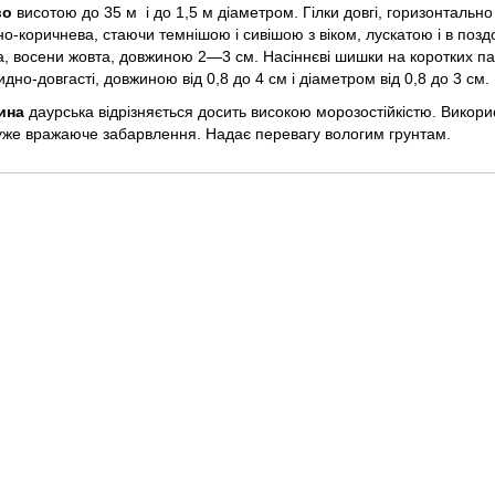
во
висотою до 35 м і до 1,5 м діаметром. Гілки довгі, горизонтально
о-коричнева, стаючи темнішою і сивішою з віком, лускатою і в по
, восени жовта, довжиною 2—3 см. Насіннєві шишки на коротких паг
Дуб червоний (Дуб північний)
Бузина чорна
дно-довгасті, довжиною від 0,8 до 4 см і діаметром від 0,8 до 3 см.
0
0
ина
даурська відрізняється досить високою морозостійкістю. Викор
85.00грн.
65.00грн.
уже вражаюче забарвлення. Надає перевагу вологим грунтам.
Клен татарський (Нек
Горіх грецький "Іван Багряний"
Чорноклен)
0
5
85.00грн.
80.00грн.
Тетрадіум Данієля (Є
Модрина європейська, насіння
Данієля, Медове дере
100 шт
0
0
125.00грн.
30.00грн.