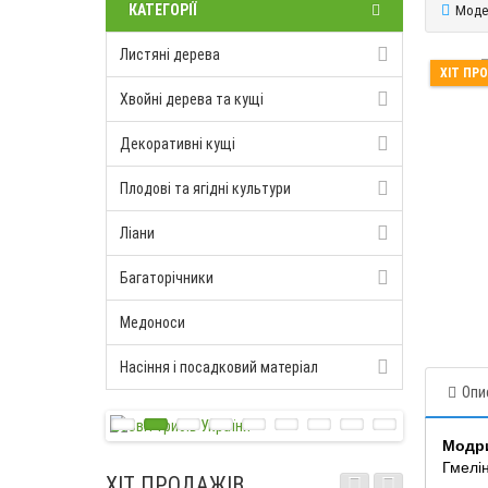
КАТЕГОРІЇ
Моде
Листяні дерева
ХІТ ПР
Хвойні дерева та кущі
Декоративні кущі
Плодові та ягідні культури
Ліани
Багаторічники
Медоноси
Насіння і посадковий матеріал
Опи
Модри
Гмелін
ХІТ ПРОДАЖІВ