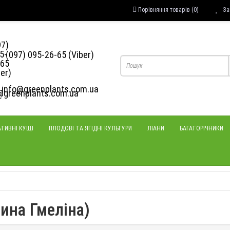
Порівняння товарів (0)
За
(097) 095-26-65 (Viber)
info@greenplants.com.ua
ТИВНІ КУЩІ
ПЛОДОВІ ТА ЯГІДНІ КУЛЬТУРИ
ЛІАНИ
БАГАТОРІЧНИКИ
ина Гмеліна)