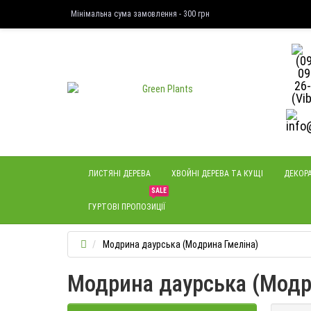
Мінімальна сума замовлення - 300 грн
ЛИСТЯНІ ДЕРЕВА
ХВОЙНІ ДЕРЕВА ТА КУЩІ
ДЕКОРА
SALE
ГУРТОВІ ПРОПОЗИЦІЇ
Модрина даурська (Модрина Гмеліна)
Модрина даурська (Модр