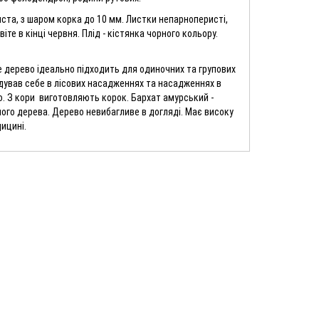
ста, з шаром корка до 10 мм. Листки непарноперисті,
віте в кінці червня. Плід - кістянка чорного кольору.
Горіх грецький "Ідеал"
1
 дерево ідеально підходить для одиночних та групових
дував себе в лісових насадженнях та насадженнях в
90.00грн.
що. З кори виготовляють корок. Бархат амурський -
ого дерева. Дерево невибагливе в догляді. Має високу
лен,
Батат "Хау Бей" ("Побєда - 100"),
ицині.
розсада 5 шт
0
75.00грн.
водія
во)
Горіх грецький "Кочерженко"
2
95.00грн.