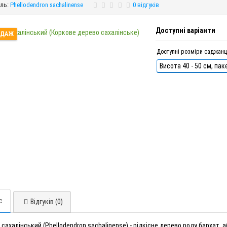
ль:
Phellodendron sachalinense
0 відгуків
Доступні варіанти
ОДАЖ
Доступні розміри саджанц
Висота 40 - 50 см, пак
с
Відгуків (0)
 сахалінський (Phellodendron sachalinense) - рідкісне дерево роду бархат,