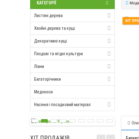
КАТЕГОРІЇ
Моде
Листяні дерева
ХІТ ПР
Хвойні дерева та кущі
Декоративні кущі
Плодові та ягідні культури
Ліани
Багаторічники
Медоноси
Насіння і посадковий матеріал
Опи
ХІТ ПРОДАЖІВ
Бархат