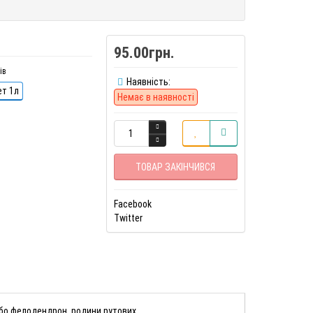
95.00грн.
ів
Наявність:
ет 1л
Немає в наявності
ТОВАР ЗАКІНЧИВСЯ
Facebook
Twitter
 або фелодендрон, родини рутових.