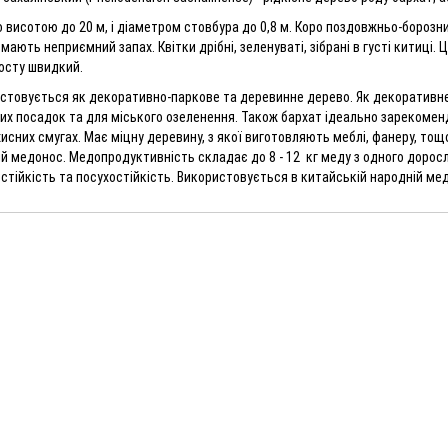
 висотою до 20 м, і діаметром стовбура до 0,8 м. Коро поздовжньо-борозни
 мають неприємний запах. Квітки дрібні, зеленуваті, зібрані в густі китиці. Ц
Дуб червоний (Дуб північний)
Бузина чорна
осту швидкий.
0
0
стовується як декоративно-паркове та деревинне дерево. Як декоративне
их посадок та для міського озеленення. Також бархат ідеально зарекомен
85.00грн.
65.00грн.
хисних смугах. Має міцну деревину, з якої виготовляють меблі, фанеру, то
й медонос. Медопродуктивність складає до 8 - 12 кг меду з одного доросл
Клен татарський (Нек
Горіх грецький "Іван Багряний"
стійкість та посухостійкість. Використовується в китайській народній мед
Чорноклен)
0
5
85.00грн.
80.00грн.
Тетрадіум Данієля (Є
Модрина європейська, насіння
Данієля, Медове дере
100 шт
0
0
125.00грн.
30.00грн.