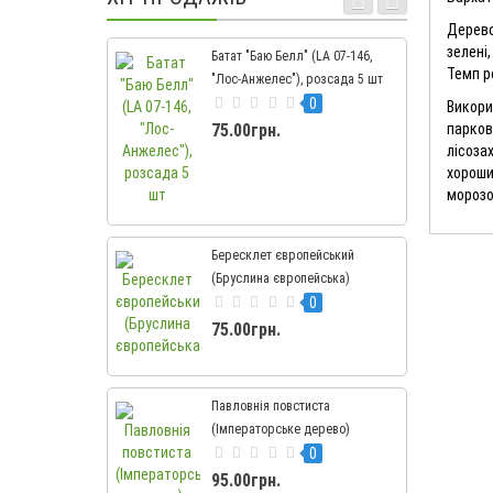
Дерево
зелені,
Батат "Баю Белл" (LA 07-146,
Темп р
"Лос-Анжелес"), розсада 5 шт
0
Викори
75.00грн.
парков
лісоза
хороши
морозо
Бересклет європейський
(Бруслина європейська)
0
75.00грн.
Павловнія повстиста
(Імператорське дерево)
0
95.00грн.