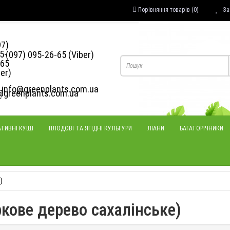
Порівняння товарів (0)
За
(097) 095-26-65 (Viber)
info@greenplants.com.ua
ТИВНІ КУЩІ
ПЛОДОВІ ТА ЯГІДНІ КУЛЬТУРИ
ЛІАНИ
БАГАТОРІЧНИКИ
)
ркове дерево сахалінське)