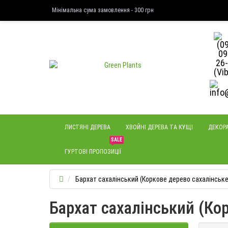
Мінімальна сума замовлення - 300 грн
ЛИСТЯНІ ДЕРЕВА
ХВОЙНІ ДЕРЕВА ТА КУЩІ
ДЕКОРА
SALE
ГУРТОВІ ПРОПОЗИЦІЇ
Бархат сахалінський (Коркове дерево сахалінське
Бархат сахалінський (Ко