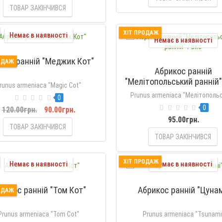
ТОВАР ЗАКІНЧИВСЯ
ХІТ ПРОДАЖ
Немає в наявності
Немає в наявності
кос ранній "Меджик Кот"
ОДАЖ
Абрикос ранній
"Мелітопольський ранній"
runus armeniaca "Magic Cot"
Prunus armeniaca "Мелітополь
0
0
120.00грн.
90.00грн.
95.00грн.
ТОВАР ЗАКІНЧИВСЯ
ТОВАР ЗАКІНЧИВСЯ
ХІТ ПРОДАЖ
Немає в наявності
Немає в наявності
рикос ранній "Том Кот"
Абрикос ранній "Цунам
ОДАЖ
Prunus armeniaca "Tom Cot"
Prunus armeniaca "Tsunami