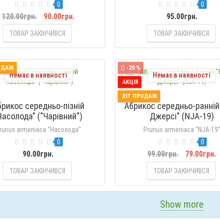
0
0
120.00грн.
90.00грн.
95.00грн.
ТОВАР ЗАКІНЧИВСЯ
ТОВАР ЗАКІНЧИВСЯ
ОДАЖ
-20 %
Немає в наявності
Немає в наявності
АКЦІЯ
ХІТ ПРОДАЖ
брикос середньо-пізній
Абрикос середньо-ранній
Насолода" ("Чарівний")
Джерсі" (NJA-19)
runus armeniaca "Насолода"
Prunus armeniaca "NJA-19
0
0
90.00грн.
99.00грн.
79.00грн.
ТОВАР ЗАКІНЧИВСЯ
ТОВАР ЗАКІНЧИВСЯ
Show more