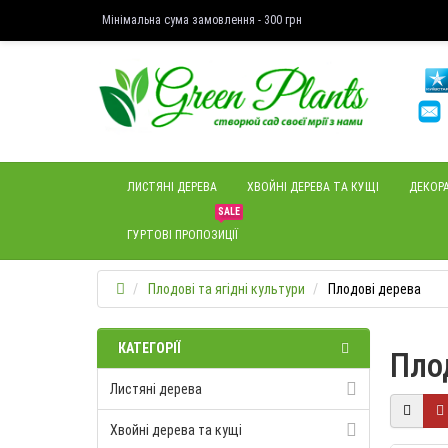
Мінімальна сума замовлення - 300 грн
ЛИСТЯНІ ДЕРЕВА
ХВОЙНІ ДЕРЕВА ТА КУЩІ
ДЕКОРА
SALE
ГУРТОВІ ПРОПОЗИЦІЇ
Плодові та ягідні культури
Плодові дерева
КАТЕГОРІЇ
Пло
Листяні дерева
Хвойні дерева та кущі