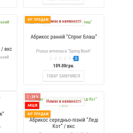
ХІТ ПРОДАЖ
Немає в наявності
Абрикос ранній "Спрінг Блаш"
 / вкс
Prunus armeniaca "Spring Blush"
ський
0
109.00грн.
ТОВАР ЗАКІНЧИВСЯ
-34 %
Немає в наявності
АКЦІЯ
і"
ХІТ ПРОДАЖ
Абрикос середньо-пізній "Леді
Кот" / вкс
"