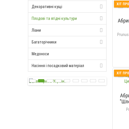
ХІТ ПР
Декоративні кущі
Плодові та ягідні культури
Абри
Ліани
Prunus
Багаторічники
Медоноси
Насіння і посадковий матеріал
ХІТ ПР
Абр
"Шл
P