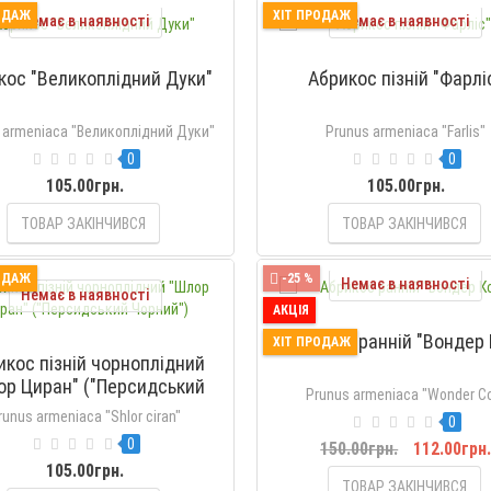
ОДАЖ
ХІТ ПРОДАЖ
Немає в наявності
Немає в наявності
кос "Великоплідний Дуки"
Абрикос пізній "Фарлі
 armeniaca "Великоплідний Дуки"
Prunus armeniaca "Farlis"
0
0
105.00грн.
105.00грн.
ТОВАР ЗАКІНЧИВСЯ
ТОВАР ЗАКІНЧИВСЯ
ОДАЖ
-25 %
Немає в наявності
Немає в наявності
АКЦІЯ
Абрикос ранній "Вондер 
ХІТ ПРОДАЖ
икос пізній чорноплідний
ор Циран" ("Персидський
Prunus armeniaca "Wonder C
Чорний")
runus armeniaca "Shlor ciran"
0
0
150.00грн.
112.00грн
105.00грн.
ТОВАР ЗАКІНЧИВСЯ