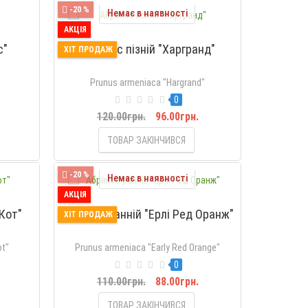
-20 %
Немає в наявності
АКЦІЯ
с"
Абрикос пізній "Харгранд"
ХІТ ПРОДАЖ
Prunus armeniaca "Hargrand"
0
120.00грн.
96.00грн.
ТОВАР ЗАКІНЧИВСЯ
-20 %
Немає в наявності
АКЦІЯ
Кот"
Абрикос ранній "Ерлі Ред Оранж"
ХІТ ПРОДАЖ
ot"
Prunus armeniaca "Early Red Orange"
0
.
110.00грн.
88.00грн.
ТОВАР ЗАКІНЧИВСЯ