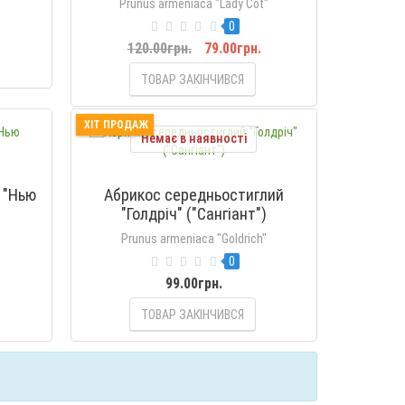
Prunus armeniaca "Lady Cot"
0
120.00грн.
79.00грн.
ТОВАР ЗАКІНЧИВСЯ
ХІТ ПРОДАЖ
Немає в наявності
 "Нью
Абрикос середньостиглий
"Голдріч" ("Сангіант")
"
Prunus armeniaca "Goldrich"
0
99.00грн.
ТОВАР ЗАКІНЧИВСЯ