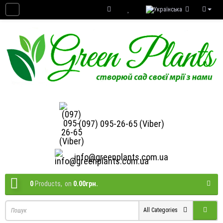
(097) 095-26-65 (Viber)
info@greenplants.com.ua
0
Products,
on
0.00грн.
All Categories