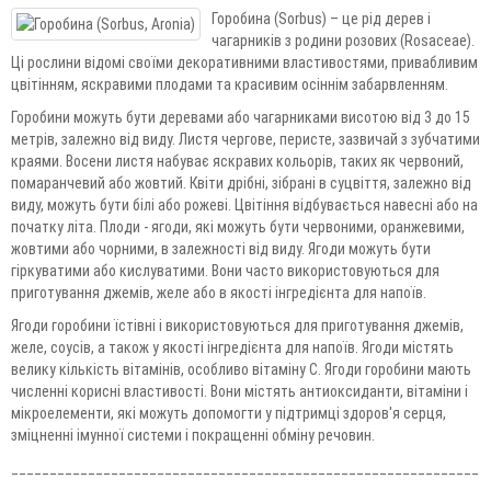
Горобина (Sorbus) – це рід дерев і
чагарників з родини розових (Rosaceae).
Ці рослини відомі своїми декоративними властивостями, привабливим
цвітінням, яскравими плодами та красивим осіннім забарвленням.
Горобини можуть бути деревами або чагарниками висотою від 3 до 15
метрів, залежно від виду. Листя чергове, перисте, зазвичай з зубчатими
краями. Восени листя набуває яскравих кольорів, таких як червоний,
помаранчевий або жовтий. Квіти дрібні, зібрані в суцвіття, залежно від
виду, можуть бути білі або рожеві. Цвітіння відбувається навесні або на
початку літа. Плоди - ягоди, які можуть бути червоними, оранжевими,
жовтими або чорними, в залежності від виду. Ягоди можуть бути
гіркуватими або кислуватими. Вони часто використовуються для
приготування джемів, желе або в якості інгредієнта для напоїв.
Ягоди горобини їстівні і використовуються для приготування джемів,
желе, соусів, а також у якості інгредієнта для напоїв. Ягоди містять
велику кількість вітамінів, особливо вітаміну C. Ягоди горобини мають
численні корисні властивості. Вони містять антиоксиданти, вітаміни і
мікроелементи, які можуть допомогти у підтримці здоров'я серця,
зміцненні імунної системи і покращенні обміну речовин.
______________________________________________________________