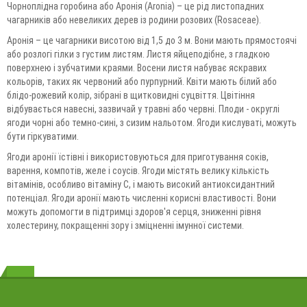
Чорноплідна горобина або Аронія (Aronia) – це рід листопадних
чагарників або невеликих дерев із родини розових (Rosaceae).
Аронія – це чагарники висотою від 1,5 до 3 м. Вони мають прямостоячі
або розлогі гілки з густим листям. Листя яйцеподібне, з гладкою
поверхнею і зубчатими краями. Восени листя набуває яскравих
кольорів, таких як червоний або пурпурний. Квіти мають білий або
блідо-рожевий колір, зібрані в щитковидні суцвіття. Цвітіння
відбувається навесні, зазвичай у травні або червні. Плоди - округлі
ягоди чорні або темно-сині, з сизим нальотом. Ягоди кислуваті, можуть
бути гіркуватими.
Ягоди аронії їстівні і використовуються для приготування соків,
варення, компотів, желе і соусів. Ягоди містять велику кількість
вітамінів, особливо вітаміну C, і мають високий антиоксидантний
потенціал. Ягоди аронії мають численні корисні властивості. Вони
можуть допомогти в підтримці здоров'я серця, зниженні рівня
холестерину, покращенні зору і зміцненні імунної системи.