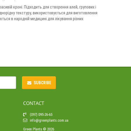
асивій кроні. Підходить для створення алей, групових і
 однорідну текстуру, використовується для виготовлення
уються в народній медицині для лікування різних
SUBCRIBE
CONTACT
(097) 095-26-65
info@greenplants.com.ua
Green Plants © 2026