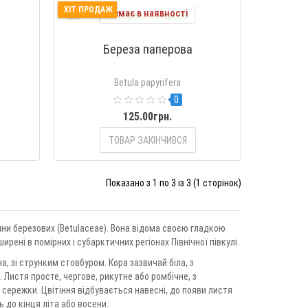
ХІТ ПРОДАЖ
Немає в наявності
Береза паперова
Betula papyrifera
0
125.00грн.
ТОВАР ЗАКІНЧИВСЯ
Показано з 1 по 3 із 3 (1 сторінок)
ини березових (Betulaceae). Вона відома своєю гладкою
рені в помірних і субарктичних регіонах Північної півкулі.
а, зі струнким стовбуром. Кора зазвичай біла, з
Листя просте, чергове, рикутне або ромбічне, з
в сережки. Цвітіння відбувається навесні, до появи листя
ь до кінця літа або восени.