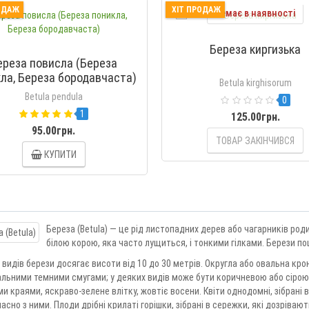
ОДАЖ
ХІТ ПРОДАЖ
Немає в наявності
Береза киргизька
ереза повисла (Береза
ла, Береза бородавчаста)
Betula kirghisorum
Betula pendula
0
1
125.00грн.
95.00грн.
ТОВАР ЗАКІНЧИВСЯ
КУПИТИ
Береза (Betula) — це рід листопадних дерев або чагарників род
білою корою, яка часто лущиться, і тонкими гілками. Берези поши
 видів берези досягає висоти від 10 до 30 метрів. Округла або овальна крон
льними темними смугами; у деяких видів може бути коричневою або сірою. 
и краями, яскраво-зелене влітку, жовтіє восени. Квіти однодомні, зібрані 
асно з ними. Плоди дрібні крилаті горішки, зібрані в сережки, які дозрівают