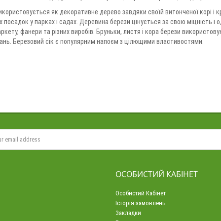
икористовується як декоративне дерево завдяки своїй витонченої корі і кр
 посадок у парках і садах. Деревина берези цінується за свою міцність і
аркету, фанери та різних виробів. Бруньки, листя і кора берези використов
ань. Березовий сік є популярним напоєм з цілющими властивостями.
ОСОБИСТИЙ КАБІНЕТ
Особистий Кабінет
Історія замовлень
Закладки