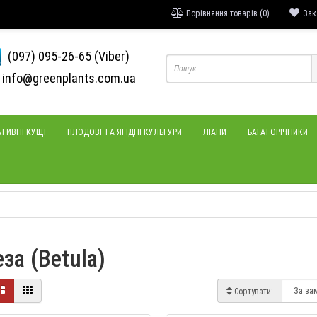
Порівняння товарів (0)
Зак
(097) 095-26-65 (Viber)
info@greenplants.com.ua
ТИВНІ КУЩІ
ПЛОДОВІ ТА ЯГІДНІ КУЛЬТУРИ
ЛІАНИ
БАГАТОРІЧНИКИ
за (Betula)
Сортувати: