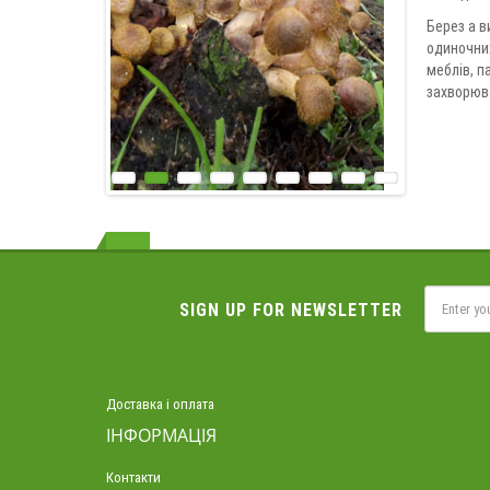
Берез а в
одиночних
меблів, п
захворюв
SIGN UP FOR NEWSLETTER
Доставка і оплата
ІНФОРМАЦІЯ
Контакти