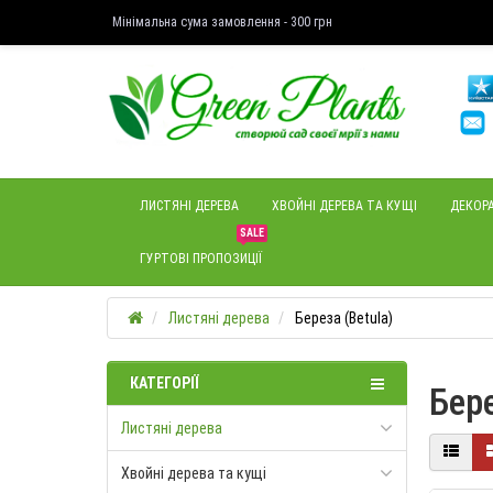
Мінімальна сума замовлення - 300 грн
ЛИСТЯНІ ДЕРЕВА
ХВОЙНІ ДЕРЕВА ТА КУЩІ
ДЕКОРА
SALE
ГУРТОВІ ПРОПОЗИЦІЇ
Листяні дерева
Береза (Betula)
КАТЕГОРІЇ
Бере
Листяні дерева
Хвойні дерева та кущі