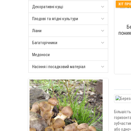
ХІТ ПР
Декоративні кущі
Плодові та ягідні культури
Б
Ліани
поник
Багаторічники
Медоноси
Насіння і посадковий матеріал
Більшість
горизонта
зубчастим
або одноч