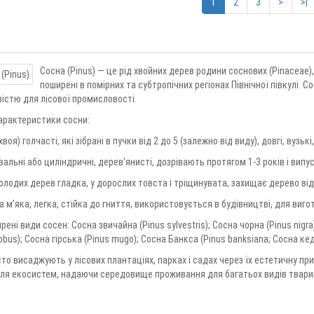
1
2
3
>
>|
Сосна (Pinus) — це рід хвойних дерев родини соснових (Pinaceae)
поширені в помірних та субтропічних регіонах Північної півкулі.
істю для лісової промисловості.
арактеристики сосни:
хвоя) голчасті, які зібрані в пучки від 2 до 5 (залежно від виду), довгі, вузьк
вальні або циліндричні, дерев'янисті, дозрівають протягом 1-3 років і випу
молодих дерев гладка, у дорослих товста і тріщинувата, захищає дерево від
а м'яка, легка, стійка до гниття, використовується в будівництві, для виго
рені види сосен: Сосна звичайна (Pinus sylvestris); Сосна чорна (Pinus nigra)
robus); Сосна гірська (Pinus mugo); Сосна Банкса (Pinus banksiana; Сосна кед
то висаджують у лісових плантаціях, парках і садах через їх естетичну пр
ля екосистем, надаючи середовище проживання для багатьох видів тварин 