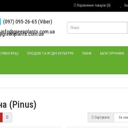
Порівняння товарів (0)
За
(097) 095-26-65 (Viber)
info@greenplants.com.ua
ТИВНІ КУЩІ
ПЛОДОВІ ТА ЯГІДНІ КУЛЬТУРИ
ЛІАНИ
БАГАТОРІЧНИКИ
а (Pinus)
Сортувати: