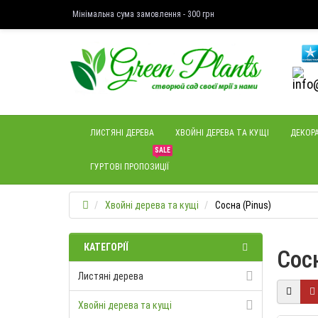
Мінімальна сума замовлення - 300 грн
ЛИСТЯНІ ДЕРЕВА
ХВОЙНІ ДЕРЕВА ТА КУЩІ
ДЕКОРА
SALE
ГУРТОВІ ПРОПОЗИЦІЇ
Хвойні дерева та кущі
Сосна (Pinus)
КАТЕГОРІЇ
Сосн
Листяні дерева
Хвойні дерева та кущі