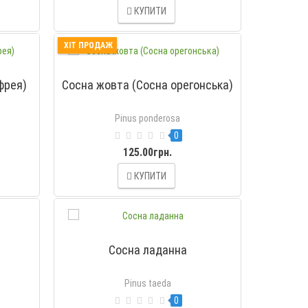
КУПИТИ
ХІТ ПРОДАЖ
фрея)
Сосна жовта (Сосна орегонська)
Pinus ponderosa
0
125.00грн.
КУПИТИ
Сосна ладанна
Pinus taeda
0