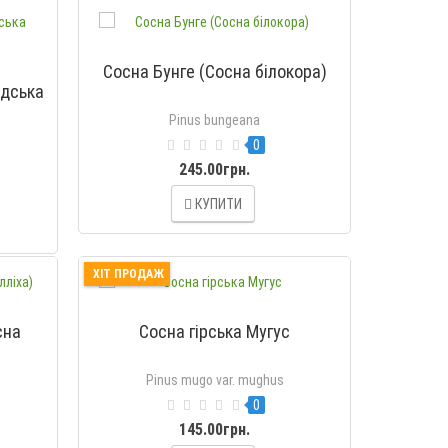
Сосна Бунге (Сосна білокора)
адська
Pinus bungeana
0
245.00грн.
КУПИТИ
ХІТ ПРОДАЖ
сна
Сосна гірська Мугус
Pinus mugo var. mughus
0
145.00грн.