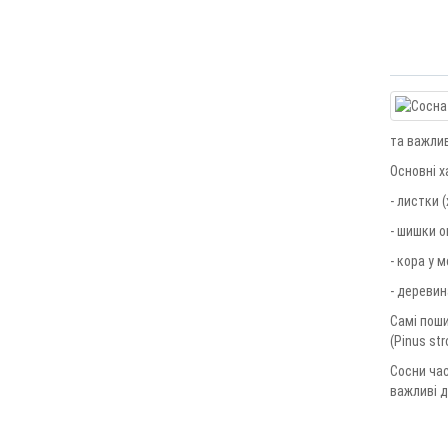
та важлив
Основні х
- листки (
- шишки о
- кора у 
- деревин
Самі поши
(Pinus st
Сосни час
важливі д