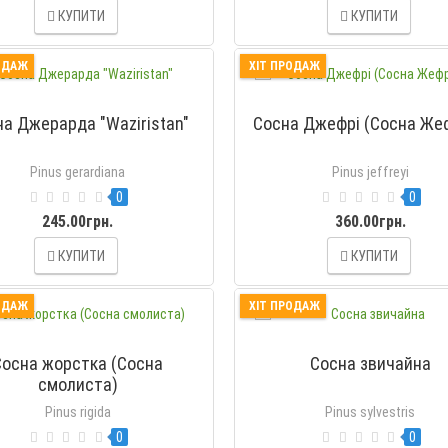
КУПИТИ
КУПИТИ
ОДАЖ
ХІТ ПРОДАЖ
а Джерарда "Waziristan"
Сосна Джефрі (Сосна Же
Pinus gerardiana
Pinus jeffreyi
0
0
245.00грн.
360.00грн.
КУПИТИ
КУПИТИ
ОДАЖ
ХІТ ПРОДАЖ
Сосна жорстка (Сосна
Сосна звичайна
смолиста)
Pinus rigida
Pinus sylvestris
0
0