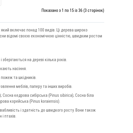
Показано з 1 по 15 із 36 (3 сторінок)
, який включає понад 100 видів. Ці дерева широко
 Сосни відомі своєю економічною цінністю, швидким ростом
і, і зберігаються на дереві кілька років.
скають насіння.
 пожеж та шкідників.
товлення меблів, паперу та інших виробів.
; Сосна кедрова сибірська (Pinus sibirica); Сосна біла
рова корейська (Pinus koraiensis).
ивабливість і здатність до швидкого росту. Вони також
і птахів.