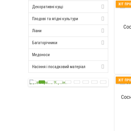
ХІТ ПР
Декоративні кущі
Плодові та ягідні культури
Сос
Ліани
Багаторічники
Медоноси
Насіння і посадковий матеріал
ХІТ ПР
Сосн