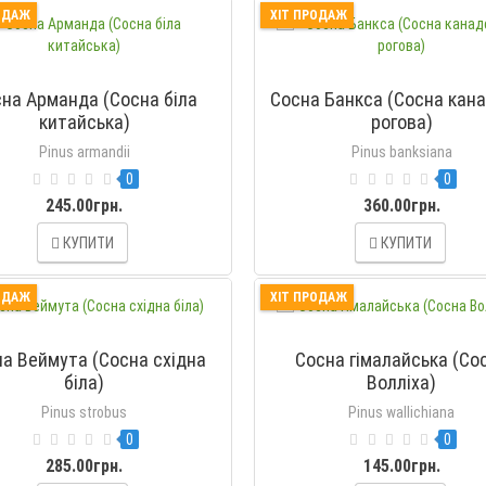
ОДАЖ
ХІТ ПРОДАЖ
на Арманда (Сосна біла
Сосна Банкса (Сосна кан
китайська)
рогова)
Pinus armandii
Pinus banksiana
0
0
245.00грн.
360.00грн.
КУПИТИ
КУПИТИ
ОДАЖ
ХІТ ПРОДАЖ
а Веймута (Сосна східна
Сосна гімалайська (Со
біла)
Волліха)
Pinus strobus
Pinus wallichiana
0
0
285.00грн.
145.00грн.