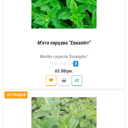
М'ята перцева "Евкаліпт"
Mentha × piperita "Eucalyptus"
0
65.00грн.
ХІТ ПРОДАЖ