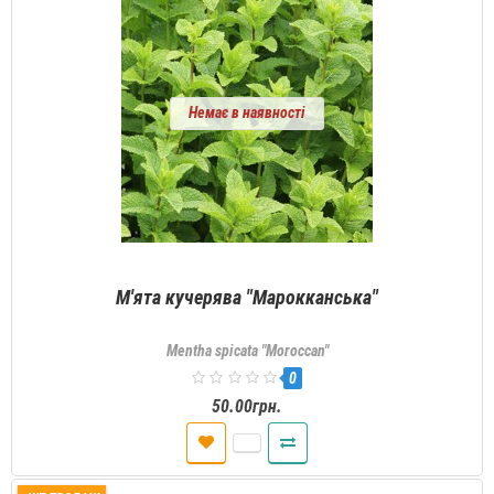
Немає в наявності
М'ята кучерява "Марокканська"
Mentha spicata "Moroccan"
0
50.00грн.