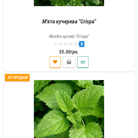
М'ята кучерява "Crispa"
Mentha spicata "Crispa"
0
55.00грн.
ХІТ ПРОДАЖ