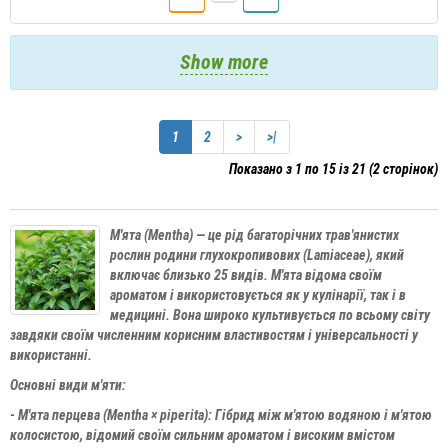
Show more
1
2
>
>|
Показано з 1 по 15 із 21 (2 сторінок)
М'ята (Mentha) — це рід багаторічних трав'янистих
рослин родини глухокропивових (Lamiaceae), який
включає близько 25 видів. М'ята відома своїм
ароматом і використовується як у кулінарії, так і в
медицині. Вона широко культивується по всьому світу
завдяки своїм численним корисним властивостям і універсальності у
використанні.
Основні види м'яти:
- М'ята перцева (Mentha × piperita): Гібрид між м'ятою водяною і м'ятою
колосистою, відомий своїм сильним ароматом і високим вмістом