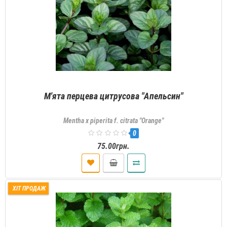
М'ята перцева цитрусова "Апельсин"
Mentha x piperita f. citrata "Orange"
0
75.00грн.
ХІТ ПРОДАЖ