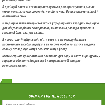
В кулінарії листя м'яти використовуються для приготування різних
страв, салатів, соусів, десертів, напоїв та чаю. Вони додають свіжий і
освіжаючий смак.
В медицині м'ята використовується у традиційній і народній медицині
для лікування різних захворювань, включаючи розлади травлення,
головний біль, застуду та інші.
В косметології ефірна олія м'яти входить до складу багатьох
косметичних засобів, парфумів та засобів особистої гігієни завдяки
своєму охолоджуючому і освіжаючому ефекту.
М'ята є гарною декоративною рослиною для саду, її часто вирощують у
горщиках або контейнерах, щоб контролювати її швидке
розповсюдження.
SIGN UP FOR NEWSLETTER