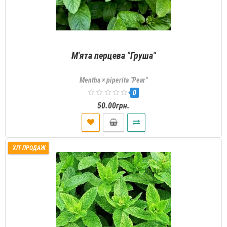
М'ята перцева "Груша"
Mentha × piperita "Pear"
0
50.00грн.
ХІТ ПРОДАЖ