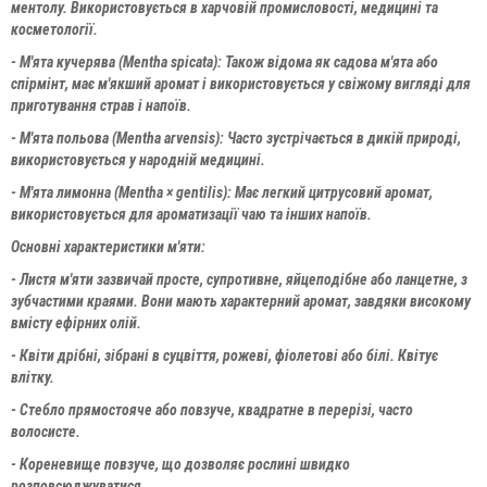
ментолу. Використовується в харчовій промисловості, медицині та
косметології.
- М'ята кучерява (Mentha spicata): Також відома як садова м'ята або
спірмінт, має м'якший аромат і використовується у свіжому вигляді для
приготування страв і напоїв.
- М'ята польова (Mentha arvensis): Часто зустрічається в дикій природі,
використовується у народній медицині.
- М'ята лимонна (Mentha × gentilis): Має легкий цитрусовий аромат,
використовується для ароматизації чаю та інших напоїв.
Основні характеристики м'яти:
- Листя м'яти зазвичай просте, супротивне, яйцеподібне або ланцетне, з
зубчастими краями. Вони мають характерний аромат, завдяки високому
вмісту ефірних олій.
- Квіти дрібні, зібрані в суцвіття, рожеві, фіолетові або білі. Квітує
влітку.
- Стебло прямостояче або повзуче, квадратне в перерізі, часто
волосисте.
- Кореневище повзуче, що дозволяє рослині швидко
розповсюджуватися.