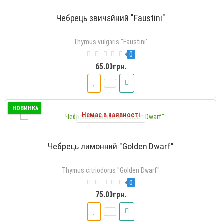
Чебрець звичайний "Faustini"
Thymus vulgaris "Faustini"
0
65.00грн.
НОВИНКА
Немає в наявності
Чебрець лимонний "Golden Dwarf"
Thymus citriodorus "Golden Dwarf"
0
75.00грн.