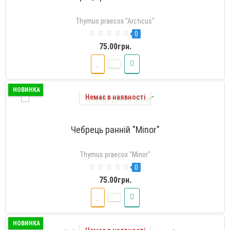
Thymus praecox "Arcticus"
0
75.00грн.
НОВИНКА
Немає в наявності
Чебрець ранній "Minor"
Thymus praecox "Minor"
0
75.00грн.
НОВИНКА