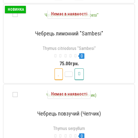
НОВИНКА
Немає в наявності
Чебрець лимонний "Sambesi"
Thymus citriodorus "Sambesi"
0
75.00грн.
Немає в наявності
Чебрець повзучий (Чепчик)
Thymus serpyllum
0